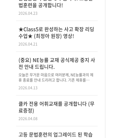
법훈련을 공개합니다!
2026.04.23
★Class5로 완성하는 사고 확장 리딩
수업★ (최정아 원장) 영상!
2026.04.21
(중요) NE능률 교재 공식제공 중지 사
전 안내 드립니다.
오늘은 무거운 마음으로 여러분께, NE능률과의 제
휴 종료를 안내 드리려고 합니다. 기존 제휴를…
2026.04.13
클카 전용 어휘교재를 공개합니다 (무
료증정)
2026.04.08
고등 문법훈련의 업그레이드 된 학습